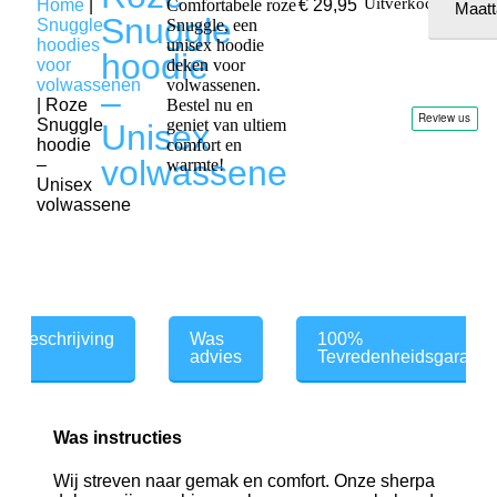
Uitverkocht
Home
|
Comfortabele roze
€
29,95
Maatt
Snuggle
Snuggle
Snuggle, een
hoodies
unisex hoodie
hoodie
voor
deken voor
volwassenen
volwassenen.
–
|
Roze
Bestel nu en
Snuggle
geniet van ultiem
Unisex
hoodie
comfort en
volwassene
–
warmte!
Unisex
volwassene
Beschrijving
Was
100%
advies
Tevredenheidsgaranti
Was instructies
Wij streven naar gemak en comfort. Onze sherpa