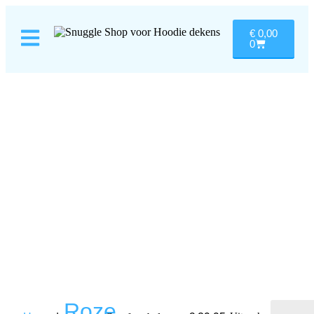
€
0,00
0
Roze